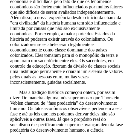
economia é dificultada pelo fato de que os fenômenos
econômicos são fortemente influenciados por muitos fatores
que são difíceis de serem avaliados independentemente.
Além disso, a nossa experiência desde o início da chamada
"era civilizada" da história humana tem sido influenciada e
limitada por causas que não são exclusivamente
econômicas. Por exemplo, a maior parte dos Estados da
história só puderam existir através do colonialismo. Os
colonizadores se estabeleceram legalmente e
economicamente como classe dominante dos países
colonizados. Eles tomaram para si o monopólio da terra e
apontaram um sacerdócio entre eles. Os sacerdotes, em
controle da educação, fizeram da divisão de classes sociais
uma instituição permanente e criaram um sistema de valores
pelos quais as pessoas eram, muitas vezes
inconscientemente, guiadas socialmente.
Mas a tradição histórica começou ontem, por assim
dizer. De maneira alguma, nós superamos o que Thorstein
Veblen chamou de "fase predatória" do desenvolvimento
humano. Os fatos econômicos observáveis pertencem a esta
fase e até as leis que nós podemos derivar deles não são
aplicáveis a outras fases. Já que o propósito real do
socialismo é especificamente superar e avançar além da fase
predatória do desenvolvimento humano, a ciência