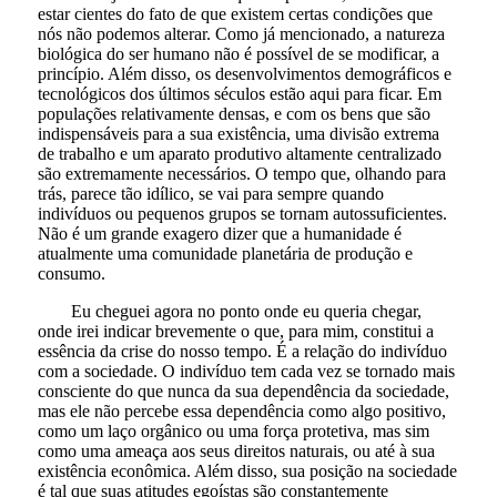
estar cientes do fato de que existem certas condições que
nós não podemos alterar. Como já mencionado, a natureza
biológica do ser humano não é possível de se modificar, a
princípio. Além disso, os desenvolvimentos demográficos e
tecnológicos dos últimos séculos estão aqui para ficar. Em
populações relativamente densas, e com os bens que são
indispensáveis para a sua existência, uma divisão extrema
de trabalho e um aparato produtivo altamente centralizado
são extremamente necessários. O tempo que, olhando para
trás, parece tão idílico, se vai para sempre quando
indivíduos ou pequenos grupos se tornam autossuficientes.
Não é um grande exagero dizer que a humanidade é
atualmente uma comunidade planetária de produção e
consumo.
Eu cheguei agora no ponto onde eu queria chegar,
onde irei indicar brevemente o que, para mim, constitui a
essência da crise do nosso tempo. É a relação do indivíduo
com a sociedade. O indivíduo tem cada vez se tornado mais
consciente do que nunca da sua dependência da sociedade,
mas ele não percebe essa dependência como algo positivo,
como um laço orgânico ou uma força protetiva, mas sim
como uma ameaça aos seus direitos naturais, ou até à sua
existência econômica. Além disso, sua posição na sociedade
é tal que suas atitudes egoístas são constantemente