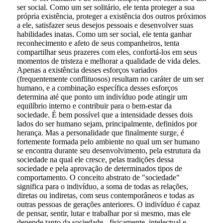
ser social. Como um ser solitário, ele tenta proteger a sua
própria existência, proteger a existência dos outros próximos
a ele, satisfazer seus desejos pessoais e desenvolver suas
habilidades inatas. Como um ser social, ele tenta ganhar
reconhecimento e afeto de seus companheiros, tenta
compartilhar seus prazeres com eles, confortá-los em seus
momentos de tristeza e melhorar a qualidade de vida deles.
Apenas a existência desses esforços variados
(frequentemente conflituosos) resultam no caráter de um ser
humano, e a combinação específica desses esforços
determina até que ponto um indivíduo pode atingir um
equilíbrio interno e contribuir para o bem-estar da
sociedade. É bem possível que a intensidade desses dois
lados do ser humano sejam, principalmente, definidos por
herança. Mas a personalidade que finalmente surge, é
fortemente formada pelo ambiente no qual um ser humano
se encontra durante seu desenvolvimento, pela estrutura da
sociedade na qual ele cresce, pelas tradições dessa
sociedade e pela aprovação de determinados tipos de
comportamento. O conceito abstrato de "sociedade"
significa para o indivíduo, a soma de todas as relações,
diretas ou indiretas, com seus contemporâneos e todas as
outras pessoas de gerações anteriores. O indivíduo é capaz
de pensar, sentir, lutar e trabalhar por si mesmo, mas ele
depende tanto da sociedade - fisicamente, intelectual e