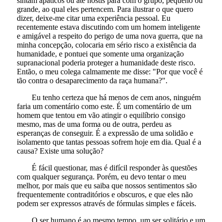
sintam apáticos ou até hostis para com o grupo, pequeno ou
grande, ao qual eles pertencem. Para ilustrar o que quero
dizer, deixe-me citar uma experiência pessoal. Eu
recentemente estava discutindo com um homem inteligente
e amigável a respeito do perigo de uma nova guerra, que na
minha concepção, colocaria em sério risco a existência da
humanidade, e pontuei que somente uma organização
supranacional poderia proteger a humanidade deste risco.
Então, o meu colega calmamente me disse: "Por que você é
tão contra o desaparecimento da raça humana?".
Eu tenho certeza que há menos de cem anos, ninguém
faria um comentário como este. É um comentário de um
homem que tentou em vão atingir o equilíbrio consigo
mesmo, mas de uma forma ou de outra, perdeu as
esperanças de conseguir. É a expressão de uma solidão e
isolamento que tantas pessoas sofrem hoje em dia. Qual é a
causa? Existe uma solução?
É fácil questionar, mas é difícil responder às questões
com qualquer segurança. Porém, eu devo tentar o meu
melhor, por mais que eu saiba que nossos sentimentos são
frequentemente contraditórios e obscuros, e que eles não
podem ser expressos através de fórmulas simples e fáceis.
O ser humano é ao mesmo tempo, um ser solitário e um